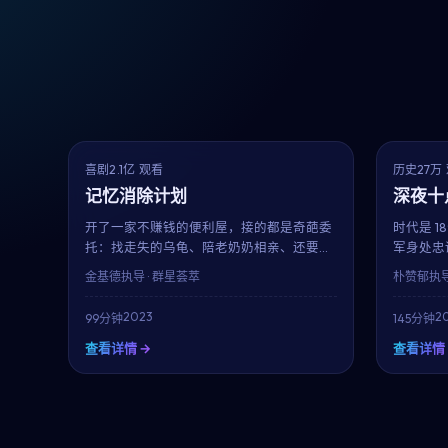
7.9
NEW
热播
喜剧
2.1亿 观看
历史
27万
记忆消除计划
深夜十
开了一家不赚钱的便利屋，接的都是奇葩委
时代是 1
托：找走失的乌龟、陪老奶奶相亲、还要应
军身处忠
付丁海寅饰演的房东讨房租。松坂桃李用招
女性角色
金基德
执导 · 群星荟萃
朴赞郁
执导
牌的呆萌表演，把一地鸡毛的生活过出了笑
路。朴赞
中带泪的味道。金基德的喜剧调度举重若
重现一段
2023
20
99分钟
145分钟
轻，看完只想再看一遍。
查看详情 →
查看详情 