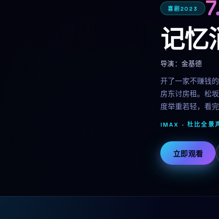
7
喜剧
2023
记忆
导演：
金基德
开了一家不赚钱的
房东讨房租。松坂
度举重若轻，看完
IMAX · 杜比全景声
立即观看