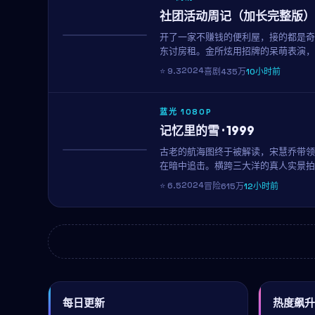
社团活动周记（加长完整版）
开了一家不赚钱的便利屋，接的都是奇
热播
东讨房租。金所炫用招牌的呆萌表演，
若轻，看完只想再看一遍。
2024
⭐
9.3
喜剧
435万
10小时前
蓝光 1080P
记忆里的雪 · 1999
古老的航海图终于被解读，宋慧乔带领
NEW
在暗中追击。横跨三大洋的真人实景拍
盛宴。
2024
⭐
6.5
冒险
615万
12小时前
每日更新
热度飙