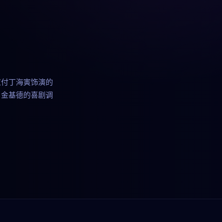
应付丁海寅饰演的
。金基德的喜剧调