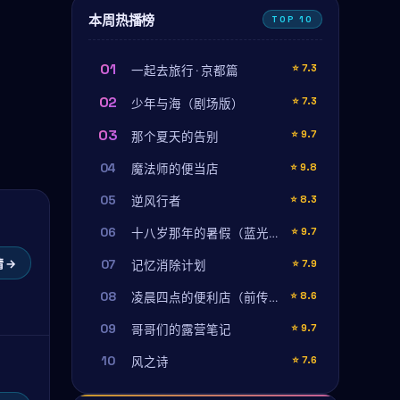
本周热播榜
TOP 10
01
⭐
7.3
一起去旅行 · 京都篇
02
⭐
7.3
少年与海（剧场版）
03
⭐
9.7
那个夏天的告别
04
⭐
9.8
魔法师的便当店
05
⭐
8.3
逆风行者
06
⭐
9.7
十八岁那年的暑假（蓝光珍藏版）
 →
07
⭐
7.9
记忆消除计划
08
⭐
8.6
凌晨四点的便利店（前传特辑）
09
⭐
9.7
哥哥们的露营笔记
10
⭐
7.6
风之诗