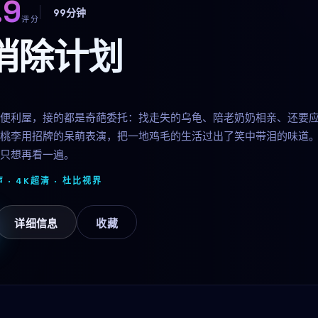
.9
99分钟
评分
消除计划
便利屋，接的都是奇葩委托：找走失的乌龟、陪老奶奶相亲、还要
桃李用招牌的呆萌表演，把一地鸡毛的生活过出了笑中带泪的味道
只想再看一遍。
 · 4K超清 ·
杜比视界
详细信息
收藏