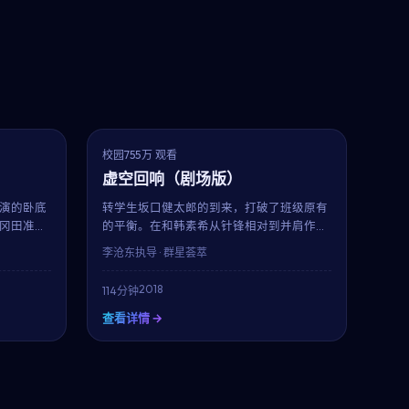
9.2
8.6
趋势
校园
755万 观看
虚空回响（剧场版）
演的卧底
转学生坂口健太郎的到来，打破了班级原有
冈田准一
的平衡。在和韩素希从针锋相对到并肩作战
诚与生存
的过程中，少年少女们逐渐明白：友谊、暗
李沧东
执导 · 群星荟萃
暖对比色
恋与梦想，是青春里最闪光的三件事。李沧
东用清新明亮的镜头还原校园的真实质感。
2018
114分钟
查看详情 →