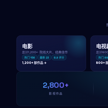
电影
电视
总计
1,200+
·
院线大片，经典佳作
总计
80
热门
156
最新
23
8.9
评分
热门
89
1,200+
部作品 →
800+
部
2,800+
影视作品