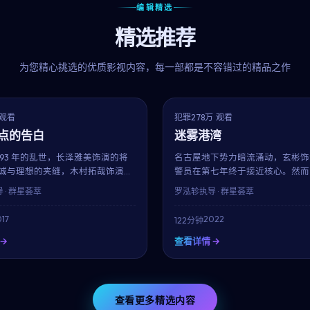
编辑精选
精选推荐
为您精心挑选的优质影视内容，每一部都是不容错过的精品之作
7.1
获奖
 观看
犯罪
278万 观看
点的告白
迷雾港湾
893 年的乱世，长泽雅美饰演的将
名古屋地下势力暗流涌动，玄彬饰
诚与理想的夹缝，木村拓哉饰演的
警员在第七年终于接近核心。然而
则在男性主导的历史中走出自己的
饰演的旧友身份突变，让他陷入忠
 · 群星荟萃
罗泓轸
执导 · 群星荟萃
郁用细致的服化道与考究的场景，
的两难。罗泓轸的招牌长镜头与冷
被忽略的过往。
调，在本片中再次令人窒息。
17
2022
122分钟
→
查看详情 →
查看更多精选内容