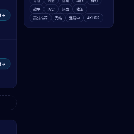
青春
治愈
喜剧
动作
科幻
战争
历史
热血
催泪
 →
4K HDR
高分推荐
完结
连载中
 →