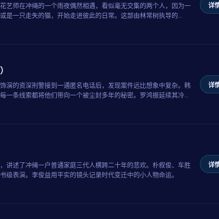
详情
花艺师在冲绳的一个雨夜偶然相遇，看似毫无交集的两个人，因为一
或是一只走失的猫，开始走进彼此的日常。这部由林常树执导的
语言，呈现了都市人之间最纯粹的悸动。
）
详情
饰演的资深刑警接到一通匿名电话后，发现案件远比想象中复杂。韩
每一条线索都将他们带向一个被尘封多年的秘密。罗鸿振延续其冷峻
详情
，讲述了冲绳一户普通家庭三代人横跨二十年的悲欢。朴叙俊、车胜
书级表演。李俊益用平实的镜头记录时代变迁中的小人物命运。