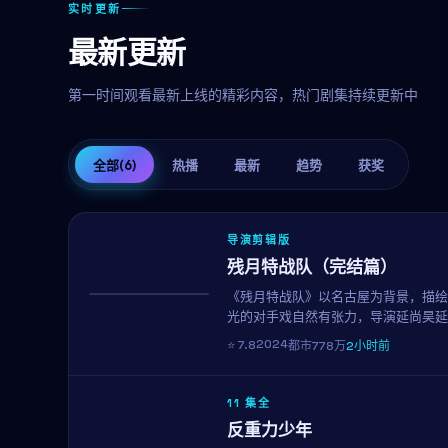
实时更新
最新更新
第一时间观看最新上线的精彩内容，热门剧集持续更新中
全部
(6)
热播
最新
趋势
获奖
导演剪辑版
残月特战队（完结篇）
《残月特战队》以名古屋为背景，描绘
热播
光的对手戏自然有张力，导演延尚昊延
市群像。
2024
⭐
7.8
都市
778万
2小时前
11 集全
反重力少年