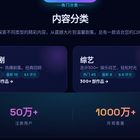
热门分类
内容分类
探索不同类型的精彩内容，从震撼大片到温馨剧集，总有一款适合您的口
剧
综艺
0+
·
热播剧集，经典回顾
总计
300+
·
娱乐综艺，轻松时光
最新
15
9.1
评分
热门
45
最新
8
8.5
评分
作品 →
300+
部作品 →
50万+
1000万+
注册用户
月观看量