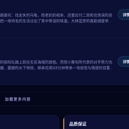
详情
葩委托：找走失的乌龟、陪老奶奶相亲、还要应付二宫和也饰演的房
把一地鸡毛的生活过出了笑中带泪的味道。大林宣彦的喜剧调度举重
详情
的探险队踏上前往无名海域的旅程。然而小栗旬所代表的对手势力也
摄、震撼的水下特效，柳承完用123分钟带来一场视觉与情感的双重
加载更多内容
升
品质保证