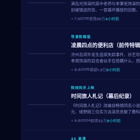
满岛光饰演的高中老师与李秉宪饰演的
NEW
封被错送的信、一首循环播放的旧歌、
2016年作品，用克制而温柔的镜头
2016
⭐
7.9
爱情
95万
4小时前
导演剪辑版
凌晨四点的便利店（前传特辑
济州岛郊外发生连续失踪事件，孙艺珍
获奖
孝周饰演的目击者似乎在隐瞒什么，而
的叙事风格，剧情反转层出不穷。
2015
⭐
8.6
悬疑
1.9亿
6小时前
院线同步上映
时间旅人札记（幕后纪录）
《时间旅人札记》改编自畅销同名小说
趋势
元、绫野刚三位实力派演员贡献了教科
2024
⭐
9.6
剧情
32万
8小时前
4K 高清