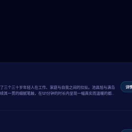
详情
了三个三十岁年轻人在工作、家庭与自我之间的拉扯。池昌旭与满岛
续其一贯的细腻笔触，在121分钟的时长内呈现一幅真实而温暖的都